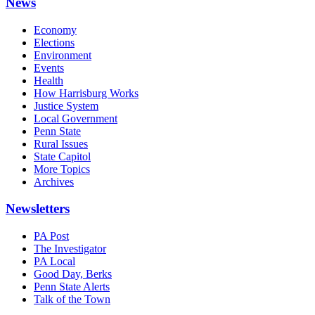
News
Economy
Elections
Environment
Events
Health
How Harrisburg Works
Justice System
Local Government
Penn State
Rural Issues
State Capitol
More Topics
Archives
Newsletters
PA Post
The Investigator
PA Local
Good Day, Berks
Penn State Alerts
Talk of the Town