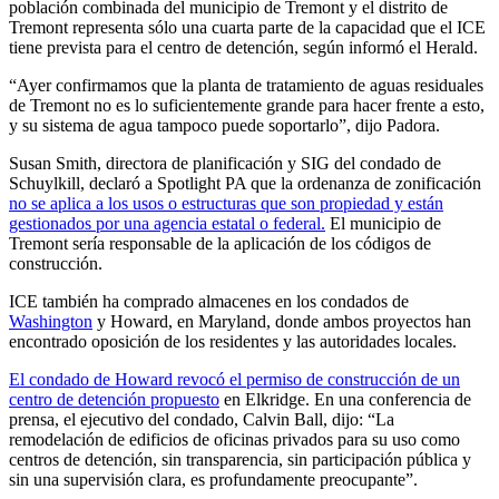
población combinada del municipio de Tremont y el distrito de
Tremont representa sólo una cuarta parte de la capacidad que el ICE
tiene prevista para el centro de detención, según informó el Herald.
“Ayer confirmamos que la planta de tratamiento de aguas residuales
de Tremont no es lo suficientemente grande para hacer frente a esto,
y su sistema de agua tampoco puede soportarlo”, dijo Padora.
Susan Smith, directora de planificación y SIG del condado de
Schuylkill, declaró a Spotlight PA que la ordenanza de zonificación
no se aplica a los usos o estructuras que son propiedad y están
gestionados por una agencia estatal o federal.
El municipio de
Tremont sería responsable de la aplicación de los códigos de
construcción.
ICE también ha comprado almacenes en los condados de
Washington
y Howard, en Maryland, donde ambos proyectos han
encontrado oposición de los residentes y las autoridades locales.
El condado de Howard revocó el permiso de construcción de un
centro de detención propuesto
en Elkridge. En una conferencia de
prensa, el ejecutivo del condado, Calvin Ball, dijo: “La
remodelación de edificios de oficinas privados para su uso como
centros de detención, sin transparencia, sin participación pública y
sin una supervisión clara, es profundamente preocupante”.