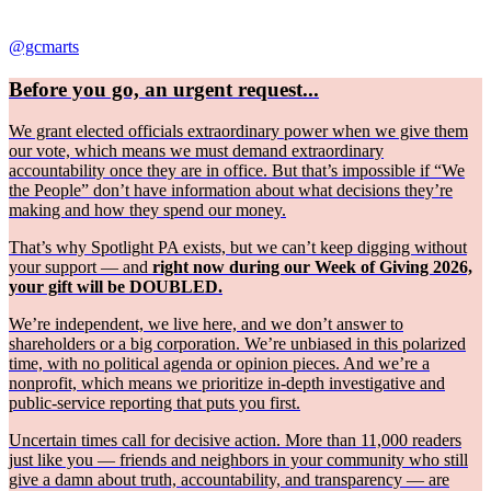
@gcmarts
Before you go, an urgent request...
We grant elected officials extraordinary power when we give them
our vote, which means we must demand extraordinary
accountability once they are in office. But that’s impossible if “We
the People” don’t have information about what decisions they’re
making and how they spend our money.
That’s why Spotlight PA exists, but we can’t keep digging without
your support — and
right now during our Week of Giving 2026,
your gift will be DOUBLED.
We’re independent, we live here, and we don’t answer to
shareholders or a big corporation. We’re unbiased in this polarized
time, with no political agenda or opinion pieces. And we’re a
nonprofit, which means we prioritize in-depth investigative and
public-service reporting that puts you first.
Uncertain times call for decisive action. More than 11,000 readers
just like you — friends and neighbors in your community who still
give a damn about truth, accountability, and transparency — are