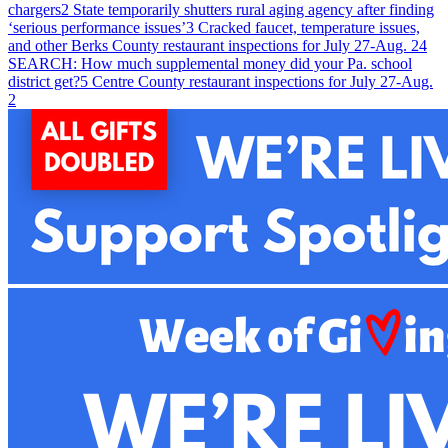
chargers
2
State temporarily shutters rural aging agency after finding
‘serious performance issues’
3
Cracked faucet, temperature issues,
and other Berks County restaurant inspections for July 27-Aug. 2
4
SEARCH: How much supplemental money did your Pa. school
district get?
5
Centre County restaurant inspections for July 27-Aug.
2