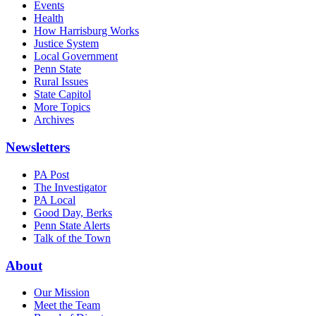
Events
Health
How Harrisburg Works
Justice System
Local Government
Penn State
Rural Issues
State Capitol
More Topics
Archives
Newsletters
PA Post
The Investigator
PA Local
Good Day, Berks
Penn State Alerts
Talk of the Town
About
Our Mission
Meet the Team