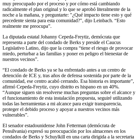
muy preocupado por el proceso y por cómo está cambiando
radicalmente el plan original y lo que se aprobó literalmente de la
noche a la mañana, y preguntarte: "¿Qué impacto tiene esto y qué
precedente sienta para esta comunidad?", dijo Leinbach. “Esto
realmente me preocupa”.
La diputada estatal Johanny Cepeda-Freytiz, demócrata que
representa a parte del condado de Berks y preside el Caucus
Legislativo Latino, dijo que la compra “tiene el riesgo de provocar
miedo, perturbar a las familias y poner en peligro el bienestar de
nuestros vecinos”.
“El condado de Berks ya se ha enfrentado antes a un centro de
detención de ICE y, tras años de defensa sostenida por parte de la
comunidad, ese centro acabó cerrando. Esa historia es importante”,
afirmó Cepeda-Freytiz, cuyo distrito es hispano en un 40%.
“Aunque siguen sin resolverse muchas preguntas sobre el alcance y
el funcionamiento de esta instalación propuesta, seguiré utilizando
todas las herramientas a mi alcance para exigir transparencia,
proteger el debido proceso y apoyar a nuestros vecinos más
vulnerables”.
El senador estadounidense John Fetterman (demócrata de
Pensilvania) expresó su preocupación por los almacenes en los
condados de Berks y Schuylkill en una carta dirigida a la secretaria